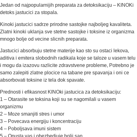
Jedan od najpopularnijih preparata za detoksikaciju – KINOKi
detoks jastucici za stopala.
Kinoki jastucici sadrze prirodne sastojke najboljeg kavaliteta.
Zlatni kinoki uklanja sve stetne sastojke i toksine iz organizma
mnogo bolje od vecine slicnih preparata.
Jastucici absorbuju stetne materije kao sto su ostaci lekova,
aditiva i emitera slobodnih radikala koje se taloze u vasem telu
i mogu da izazovu razlicite zdravstvene probleme, Potrebno je
samo zalepiti zlatne plocice na tabane pre spavanja i oni ce
absorbovati toksine iz tela dok spavate.
Prednosti i efikasnost KINOki jastucica za detoksikaciju:
1 – Otarasite se toksina koji su se nagomilali u vasem
organizmu
2 – Moze smanjiti stres i umor
3 – Povecava energiju i koncentraciju
4 – Poboljsava imuni sistem
5 – Opusta vas i obezbedjuje bolji san