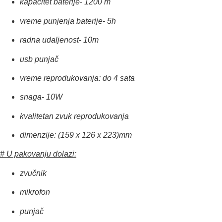
kapacitet baterije- 1200 m
vreme punjenja baterije- 5h
radna udaljenost- 10m
usb punjač
vreme reprodukovanja: do 4 sata
snaga- 10W
kvalitetan zvuk reprodukovanja
dimenzije: (159 x 126 x 223)mm
# U pakovanju dolazi:
zvučnik
mikrofon
punjač