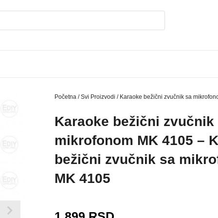
Početna
/
Svi Proizvodi
/ Karaoke bežični zvučnik sa mikrofo
Karaoke bežični zvučnik
mikrofonom MK 4105 – 
bežični zvučnik sa mikr
MK 4105
1.899
RSD