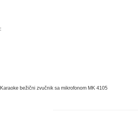
:
Karaoke bežični zvučnik sa mikrofonom MK 4105