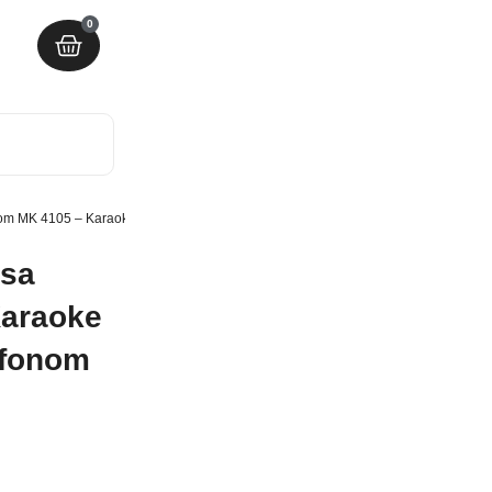
0
nom MK 4105 – Karaoke bežični zvučnik sa mikrofonom MK 4105
 sa
Karaoke
ofonom