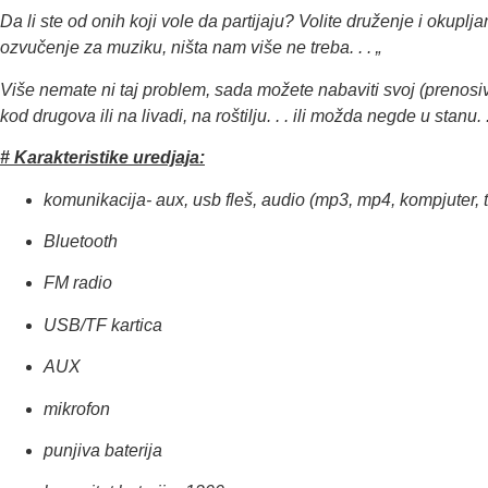
Da li ste od onih koji vole da partijaju? Volite druženje i okup
ozvučenje za muziku, ništa nam više ne treba. . . „
Više nemate ni taj problem, sada možete nabaviti svoj (prenosivi
kod drugova ili na livadi, na roštilju. . . ili možda negde u stanu. 
# Karakteristike uredjaja:
komunikacija- aux, usb fleš, audio (mp3, mp4, kompjuter, t
Bluetooth
FM radio
USB/TF kartica
AUX
mikrofon
punjiva baterija