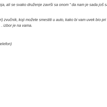
ljanja, ali se svako druženje završi sa onom “ da nam je sada još
) zvučnik, koji možete smestiti u auto, kako bi vam uvek bio pri 
. . izbor je na vama.
elefon)