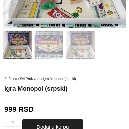
Početna
/
Svi Proizvodi
/ Igra Monopol (srpski)
Igra Monopol (srpski)
999
RSD
Dodaj u korpu