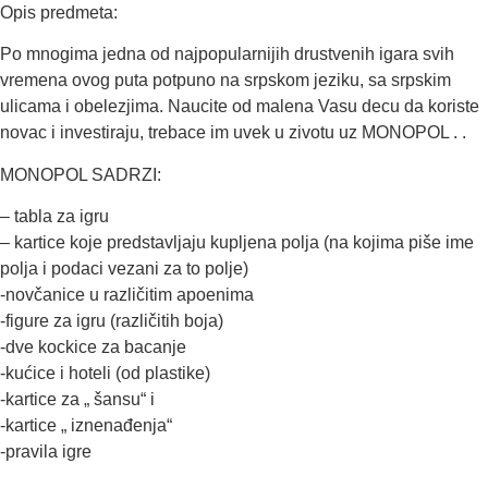
Opis predmeta:
Po mnogima jedna od najpopularnijih drustvenih igara svih
vremena ovog puta potpuno na srpskom jeziku, sa srpskim
ulicama i obelezjima. Naucite od malena Vasu decu da koriste
novac i investiraju, trebace im uvek u zivotu uz MONOPOL . .
MONOPOL SADRZI:
– tabla za igru
– kartice koje predstavljaju kupljena polja (na kojima piše ime
polja i podaci vezani za to polje)
-novčanice u različitim apoenima
-figure za igru (različitih boja)
-dve kockice za bacanje
-kućice i hoteli (od plastike)
-kartice za „ šansu“ i
-kartice „ iznenađenja“
-pravila igre