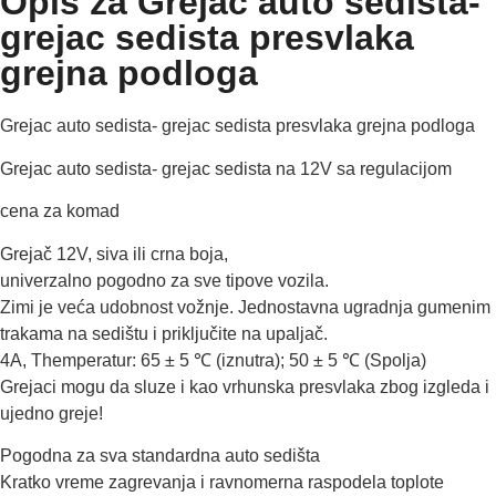
Opis za Grejac auto sedista-
grejac sedista presvlaka
grejna podloga
Grejac auto sedista- grejac sedista presvlaka grejna podloga
Grejac auto sedista- grejac sedista na 12V sa regulacijom
cena za komad
Grejač 12V, siva ili crna boja,
univerzalno pogodno za sve tipove vozila.
Zimi je veća udobnost vožnje. Jednostavna ugradnja gumenim
trakama na sedištu i priključite na upaljač.
4A, Themperatur: 65 ± 5 ℃ (iznutra); 50 ± 5 ℃ (Spolja)
Grejaci mogu da sluze i kao vrhunska presvlaka zbog izgleda i
ujedno greje!
Pogodna za sva standardna auto sedišta
Kratko vreme zagrevanja i ravnomerna raspodela toplote