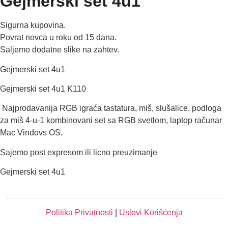
Gejmerski set 4u1
Sigurna kupovina.
Povrat novca u roku od 15 dana.
Saljemo dodatne slike na zahtev.
Gejmerski set 4u1
Gejmerski set 4u1 K110
Najprodavanija RGB igraća tastatura, miš, slušalice, podloga
za miš 4-u-1 kombinovani set sa RGB svetlom, laptop računar
Mac Vindovs OS,
Sajemo post expresom ili licno preuzimanje
Gejmerski set 4u1
Politika Privatnosti
|
Uslovi Korišćenja