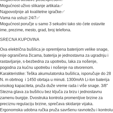
Mogućnost uživo slikanje artikala✅
Najpovoljnije ali kvalitetne igračke✅
Vama na usluzi 24/7✅
Mogućnost poručje u samo 3 sekudni tako sto ćete ostavite
ime, prezime, mesto, grad, broj telefona.
SRECNA KUPOVINA
Ova električna bušilica je opremljena baterijom velike snage,
nije ograničena žicama, baterija je jednostavna za ugradnju i
rastavljanje, s-bezbedna za upotrebu, laka za nošenje,
pogodna za kućnu upotrebu i nošenje na otvorenom.
Karakteristike: Teška akumulatorska bušilica, isporučuje do 28
N. m obrtnog i 1450 obrtaja u minuti. 1300mAh Li-Ion baterija
visokog kapaciteta, pruža duže vreme rada i više snage. 3/8″
Stezna glava za bušilicu bez ključa za brzu i jednostavnu
zamenu burgije. Dvostruka kontrola promenljive brzine za
preciznu regulaciju brzine, sprečava skidanje vijaka.
Ergonomska udobna ručka pruža savršenu ravnotežu i kontrolu