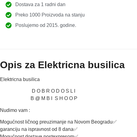
Dostava za 1 radni dan
Preko 1000 Proizvoda na stanju
Poslujemo od 2015. godine.
Opis za Elektricna busilica
Elektricna busilica
D O B R O D O S L I
B @ M B I S H O O P
Nudimo vam :
Mogućnost ličnog preuzimanje na Novom Beogradu✅
garanciju na ispravnost od 8 dana✅
Mogućnost dostave postexpresom✅