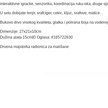
interaktivne igracke, senzorika, koordinacija ruku-oka, druge sp
U setu dobijate lenjir, srafciger, cekic, kljuc, srafove, matice. .
Bukovo drvo visokog kvaliteta, glatka i polirana boja na vodenoj
Dimenzije: 27x21x10cm
Dužina alata 15cmID Oglasa: #165722630
Drvena majstorka radionica za mališane