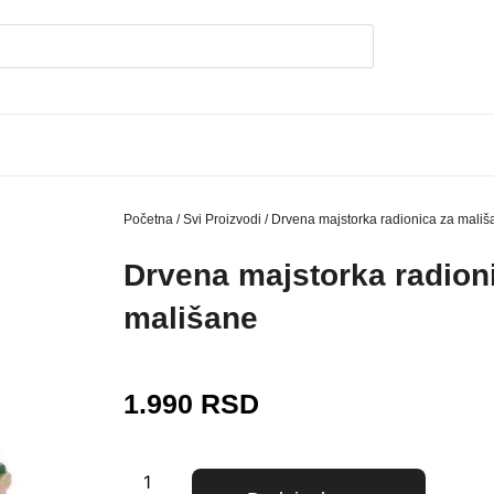
Početna
/
Svi Proizvodi
/ Drvena majstorka radionica za mališ
Drvena majstorka radion
mališane
1.990
RSD