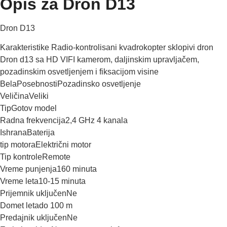
Opis za Dron D13
Dron D13
Karakteristike Radio-kontrolisani kvadrokopter sklopivi dron
Dron d13 sa HD VIFI kamerom, daljinskim upravljačem,
pozadinskim osvetljenjem i fiksacijom visine
BelaPosebnostiPozadinsko osvetljenje
VeličinaVeliki
TipGotov model
Radna frekvencija2,4 GHz 4 kanala
IshranaBaterija
tip motoraElektrični motor
Tip kontroleRemote
Vreme punjenja160 minuta
Vreme leta10-15 minuta
Prijemnik uključenNe
Domet letado 100 m
Predajnik uključenNe