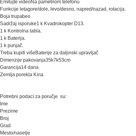
Emitujte videoNa pametnom telefonu
Funkcije letagore/dole, levo/desno, napred/nazad, rotacija.
Boja trupabeo
Sadržaj isporuke1 k Kvadrokopter D13.
1 k Kontrolna tabla.
1 k Baterija.
1 k punjač.
Treba kupiti višeBaterije za daljinski upravljač
Dimenzije pakovanja35k7k53cm
Garancija14 dana
Zemlja porekla Kina
Potrebni podaci za poručje su:
Ime
Prezime
Broj
Grad
Mesto/naselje