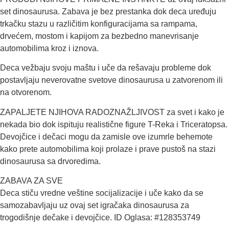
set dinosaurusa. Zabava je bez prestanka dok deca uređuju
trkačku stazu u različitim konfiguracijama sa rampama,
drvećem, mostom i kapijom za bezbedno manevrisanje
automobilima kroz i iznova.
Deca vežbaju svoju maštu i uče da rešavaju probleme dok
postavljaju neverovatne svetove dinosaurusa u zatvorenom ili
na otvorenom.
ZAPALJETE NJIHOVA RADOZNAŽLJIVOST za svet i kako je
nekada bio dok ispituju realistične figure T-Reka i Triceratopsa.
Devojčice i dečaci mogu da zamisle ove izumrle behemote
kako prete automobilima koji prolaze i prave pustoš na stazi
dinosaurusa sa drvoredima.
ZABAVA ZA SVE
Deca stiču vredne veštine socijalizacije i uče kako da se
samozabavljaju uz ovaj set igračaka dinosaurusa za
trogodišnje dečake i devojčice. ID Oglasa: #128353749