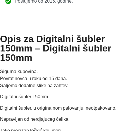
Poslujemo od 2015. godine.
Opis za Digitalni šubler
150mm – Digitalni šubler
150mm
Sigurna kupovina.
Povrat novca u roku od 15 dana.
Saljemo dodatne slike na zahtev.
Digitalni šubler 150mm
Digitalni šubler,
u originalnom palovanju, neotpakovano.
Napravljen od nerdjajuceg čelika,
Jako precizan točkić koji meri,