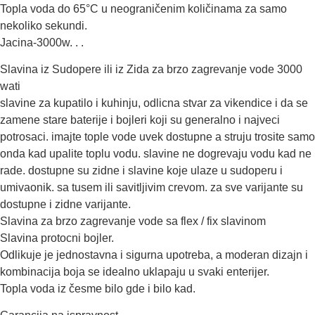
Topla voda do 65°C u neograničenim količinama za samo
nekoliko sekundi.
Jacina-3000w. . .
Slavina iz Sudopere ili iz Zida za brzo zagrevanje vode 3000
wati
slavine za kupatilo i kuhinju, odlicna stvar za vikendice i da se
zamene stare baterije i bojleri koji su generalno i najveci
potrosaci. imajte tople vode uvek dostupne a struju trosite samo
onda kad upalite toplu vodu. slavine ne dogrevaju vodu kad ne
rade. dostupne su zidne i slavine koje ulaze u sudoperu i
umivaonik. sa tusem ili savitljivim crevom. za sve varijante su
dostupne i zidne varijante.
Slavina za brzo zagrevanje vode sa flex / fix slavinom
Slavina protocni bojler.
Odlikuje je jednostavna i sigurna upotreba, a moderan dizajn i
kombinacija boja se idealno uklapaju u svaki enterijer.
Topla voda iz česme bilo gde i bilo kad.