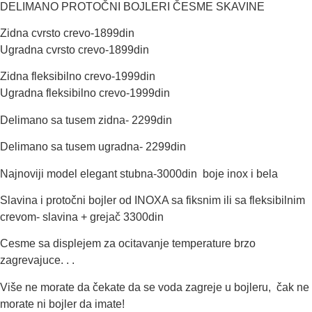
DELIMANO PROTOČNI BOJLERI ČESME SKAVINE
Zidna cvrsto crevo-1899din
Ugradna cvrsto crevo-1899din
Zidna fleksibilno crevo-1999din
Ugradna fleksibilno crevo-1999din
Delimano sa tusem zidna- 2299din
Delimano sa tusem ugradna- 2299din
Najnoviji model elegant stubna-3000din boje inox i bela
Slavina i protočni bojler od INOXA sa fiksnim ili sa fleksibilnim
crevom- slavina + grejač 3300din
Cesme sa displejem za ocitavanje temperature brzo
zagrevajuce. . .
Više ne morate da čekate da se voda zagreje u bojleru, čak ne
morate ni bojler da imate!