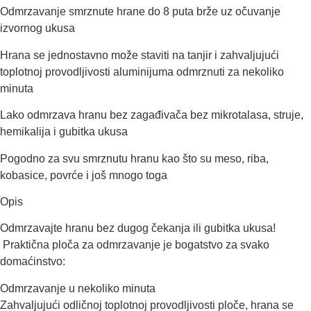
Odmrzavanje smrznute hrane do 8 puta brže uz očuvanje
izvornog ukusa
Hrana se jednostavno može staviti na tanjir i zahvaljujući
toplotnoj provodljivosti aluminijuma odmrznuti za nekoliko
minuta
Lako odmrzava hranu bez zagađivača bez mikrotalasa, struje,
hemikalija i gubitka ukusa
Pogodno za svu smrznutu hranu kao što su meso, riba,
kobasice, povrće i još mnogo toga
Opis
Odmrzavajte hranu bez dugog čekanja ili gubitka ukusa!
Praktična ploča za odmrzavanje je bogatstvo za svako
domaćinstvo:
Odmrzavanje u nekoliko minuta
Zahvaljujući odličnoj toplotnoj provodljivosti ploče, hrana se