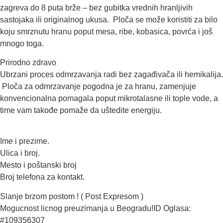
zagreva do 8 puta brže – bez gubitka vrednih hranljivih
sastojaka ili originalnog ukusa. Ploča se može koristiti za bilo
koju smrznutu hranu poput mesa, ribe, kobasica, povrća i još
mnogo toga.
Prirodno zdravo
Ubrzani proces odmrzavanja radi bez zagađivača ili hemikalija.
Ploča za odmrzavanje pogodna je za hranu, zamenjuje
konvencionalna pomagala poput mikrotalasne ili tople vode, a
time vam takođe pomaže da uštedite energiju.
Ime i prezime.
Ulica i broj.
Mesto i poštanski broj
Broj telefona za kontakt.
Slanje brzom postom ! ( Post Expresom )
Mogucnost licnog preuzimanja u Beogradu!ID Oglasa:
#109356307