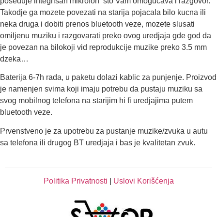
poseduje integrisan mikrofon sto Vam omogucava i razgovor.
Takodje ga mozete povezati na starija pojacala bilo kucna ili
neka druga i dobiti prenos bluetooth veze, mozete slusati
omiljenu muziku i razgovarati preko ovog uredjaja gde god da
je povezan na bilokoji vid reprodukcije muzike preko 3.5 mm
dzeka…
Baterija 6-7h rada, u paketu dolazi kablic za punjenje. P
roizvod
je namenjen svima koji imaju potrebu da pustaju muziku sa
svog mobilnog telefona na starijim hi fi uredjajima putem
bluetooth veze.
Prvenstveno je za upotrebu za pustanje muzike/zvuka u autu
sa telefona ili drugog BT uredjaja i bas je kvalitetan zvuk.
Politika Privatnosti
|
Uslovi Korišćenja