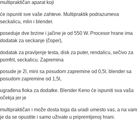
multipraktičan aparat koji
će ispuniti sve vaše zahteve. Multipraktik podrazumeva
seckalicu, mlin i blender.
poseduje dve brzine i jačine je od 550 W. Procesor hrane ima
dodatak za seckanje (čoper),
dodatak za pravljenje testa, disk za puter, rendalicu, sečivo za
pomfrit, seckalicu. Zapremina
posude je 2l, mini sa posudom zapremine od 0,5l, blender sa
posudom zapremine od 1,5l,
ugrađena fioka za dodatke. Blender Keno će ispuniti sva vaša
očekja jer je
multipraktičan i može dosta toga da uradi umesto vas, a na vam
je da se opustite i samo uživate u pripremljenoj hrani.