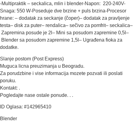
-Multipraktik – seckalica, mlin i blender-Napon: 220-240V-
Snaga: 550 W-Poseduje dve brzine + puls brzina-Procesor
hrane: – dodatak za seckanje (čoper)– dodatak za pravljenje
testa– disk za puter– rendalica– sečivo za pomfrit– seckalica–
Zapremina posude je 2l– Mini sa posudom zapremine 0,5l–
Blender sa posudom zapremine 1,5l– Ugrađena fioka za
dodatke.
Slanje postom (Post Express)
Muguca licna preuzimanja u Beogradu.
Za porudzbine i vise informacija mozete pozvati ili poslati
poruku.
Kontakt: .
Pogledajte nase ostale ponude. . .
ID Oglasa: #142965410
Blender