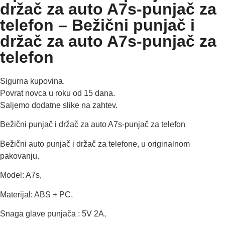
držač za auto A7s-punjač za
telefon – Bežični punjač i
držač za auto A7s-punjač za
telefon
Sigurna kupovina.
Povrat novca u roku od 15 dana.
Saljemo dodatne slike na zahtev.
Bežični punjač i držač za auto A7s-punjač za telefon
Bežični auto punjač i držač za telefone,
u originalnom
pakovanju.
Model: A7s,
Materijal: ABS + PC,
Snaga glave punjača : 5V 2A,