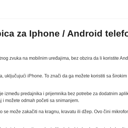
ica za Iphone / Android telef
nog zvuka na mobilnim uređajima, bez obzira da li koristite Andr
, uključujući iPhone. To znači da ga možete koristiti sa široki
e između predajnika i prijemnika bez potrebe za dodatnim aplik
đaj i možete odmah početi sa snimanjem.
ako se može zakačiti na kragnu, kravatu ili džep. Ovo čini mikro