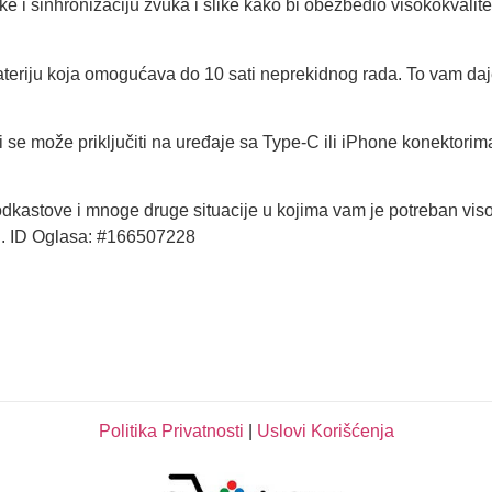
ke i sinhronizaciju zvuka i slike kako bi obezbedio visokokvalit
eriju koja omogućava do 10 sati neprekidnog rada. To vam daj
i se može priključiti na uređaje sa Type-C ili iPhone konektorima
odkastove i mnoge druge situacije u kojima vam je potreban viso
u. ID Oglasa: #166507228
Politika Privatnosti
|
Uslovi Korišćenja