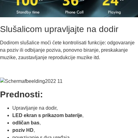
Slušalicom upravljajte na dodir
Dodirom slušalice moći ćete kontrolisati funkcije: odgovaranje
na poziv ili odbijanje poziva, ponovno biranje, preskakanje
muzike, zaustavljanje reprodukcije muzike itd.
Prednosti:
Upravljanje na dodir,
LED ekran s prikazom baterije
,
odličan bas
,
poziv HD
,
povezivanje s dva uređaja,