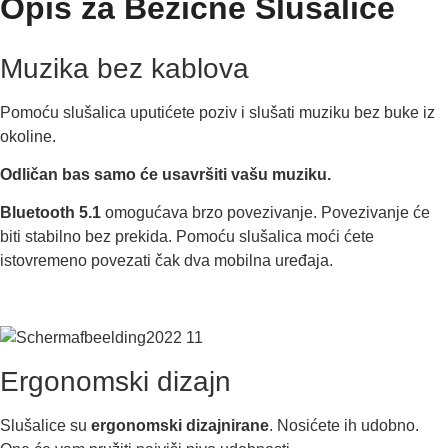
Opis za Bežične Slušalice
Muzika bez kablova
Pomoću slušalica uputićete poziv i slušati muziku bez buke iz
okoline.
Odličan bas samo će usavršiti vašu muziku.
Bluetooth 5.1
omogućava brzo povezivanje. Povezivanje će
biti stabilno bez prekida. Pomoću slušalica moći ćete
istovremeno povezati čak dva mobilna uređaja.
Ergonomski dizajn
Slušalice su
ergonomski dizajnirane
. Nosićete ih udobno.