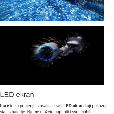
LED ekran
Kućište za punjenje slušalica krasi
LED ekran
koji pokazuje
status baterije. Njome možete napuniti i svoj mobilni.