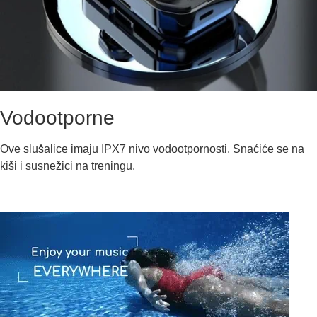
Vodootporne
Ove slušalice imaju IPX7 nivo vodootpornosti. Snaćiće se na
kiši i susnežici na treningu.