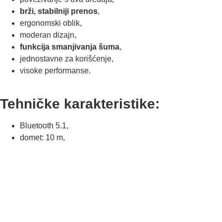
brži, stabilniji prenos
,
ergonomski oblik,
moderan dizajn,
funkcija smanjivanja šuma
,
jednostavne za korišćenje,
visoke performanse.
Tehničke karakteristike:
Bluetooth 5.1,
domet: 10 m,
9D stereo zvuk,
vreme reprodukcije muzike: 4-5 sati,
kapacitet baterije punjača: 3500 mAh,
kapacitet baterije slušalica: 60 mAh,
nivo vodootpornosti: IPX7,
težina: 15 g.