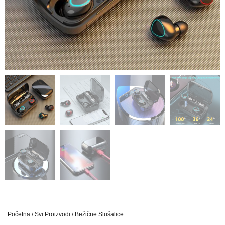
Početna
/
Svi Proizvodi
/ Bežične Slušalice