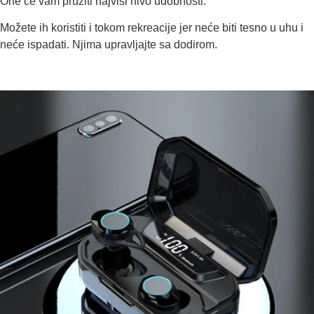
One će vam pružiti najviši nivo udobnosti.
Možete ih koristiti i tokom rekreacije jer neće biti tesno u uhu i
neće ispadati. Njima upravljajte sa dodirom.