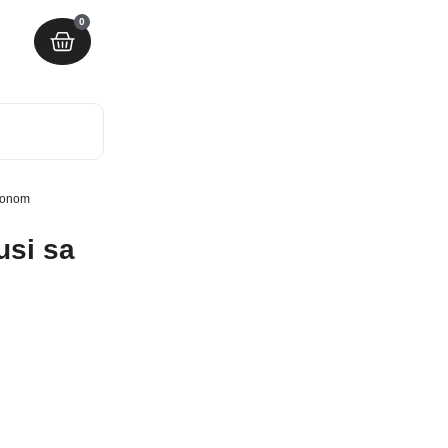
0
ofonom
usi sa