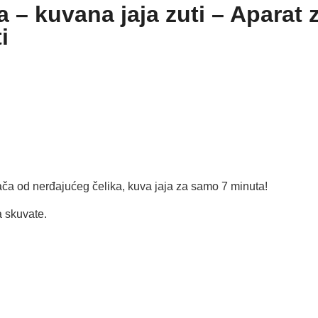
a – kuvana jaja zuti – Aparat 
i
ača od nerđajućeg čelika, kuva jaja za samo 7 minuta!
a skuvate.