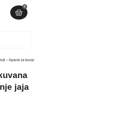
0
zuti – Aparat za kuvanje jaja – kuvana jaja zuti
 kuvana
nje jaja