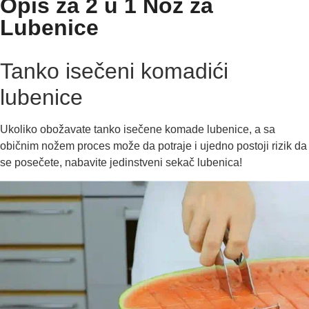
Opis za 2 u 1 Nož za
Lubenice
Tanko isečeni komadići
lubenice
Ukoliko obožavate tanko isečene komade lubenice, a sa
običnim nožem proces može da potraje i ujedno postoji rizik da
se posečete, nabavite jedinstveni sekač lubenica!