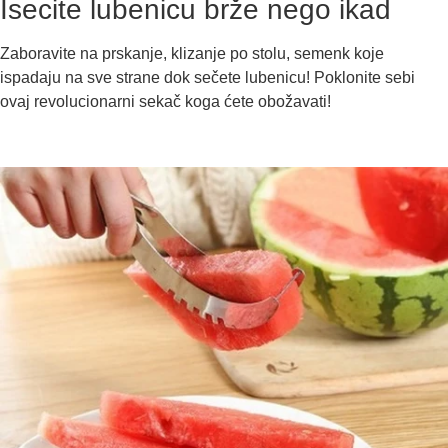
Isecite lubenicu brže nego ikad
Zaboravite na prskanje, klizanje po stolu, semenk koje
ispadaju na sve strane dok sečete lubenicu! Poklonite sebi
ovaj revolucionarni sekač koga ćete obožavati!