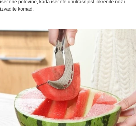
isečene polovine, kada isečete unutrašnjost, okrenite nož i
izvadite komad.