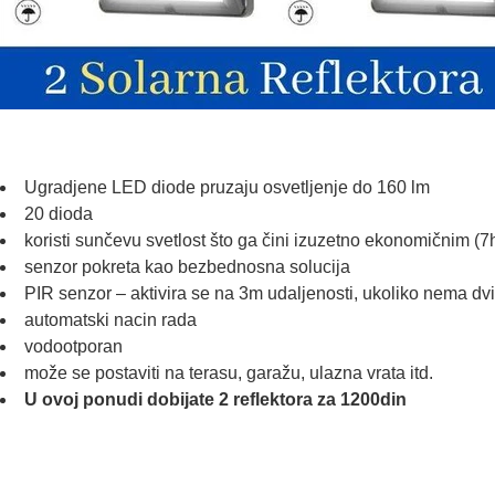
Ugradjene LED diode pruzaju osvetljenje do 160 lm
20 dioda
koristi sunčevu svetlost što ga čini izuzetno ekonomičnim (7
senzor pokreta kao bezbednosna solucija
PIR senzor – aktivira se na 3m udaljenosti, ukoliko nema dvi
automatski nacin rada
vodootporan
može se postaviti na terasu, garažu, ulazna vrata itd.
U ovoj ponudi dobijate 2 reflektora za 1200din